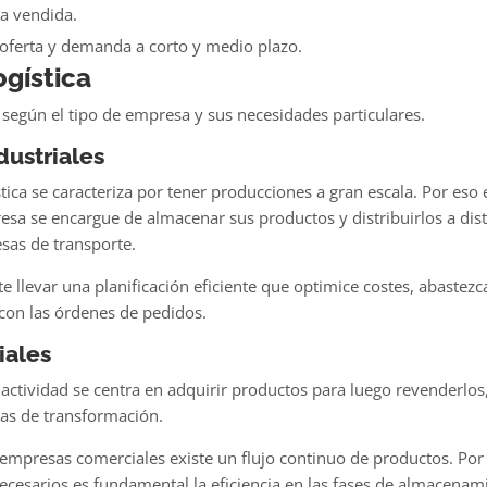
a vendida.
e oferta y demanda a corto y medio plazo.
gística
e según el tipo de empresa y sus necesidades particulares.
dustriales
stica se caracteriza por tener producciones a gran escala. Por eso 
a se encargue de almacenar sus productos y distribuirlos a dist
sas de transporte.
 llevar una planificación eficiente que optimice costes, abastezca
con las órdenes de pedidos.
iales
actividad se centra en adquirir productos para luego revenderlos,
as de transformación.
s empresas comerciales existe un flujo continuo de productos. Por
nnecesarios es fundamental la eficiencia en las fases de almacenam