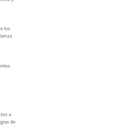
e los
teriza
entos
ctos a
egias de