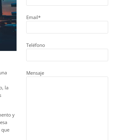
Email*
Teléfono
 una
Mensaje
, la
s
mento y
resa
s que