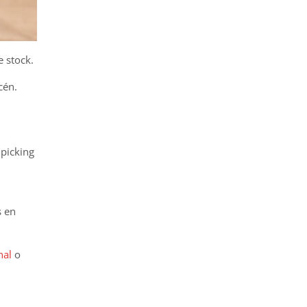
e stock.
cén.
 picking
s en
nal
o