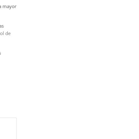
la mayor
as
ol de
s